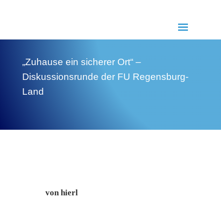
„Zuhause ein sicherer Ort“ –
Diskussionsrunde der FU Regensburg-
Land
von
hierl