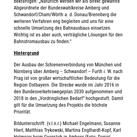
bekräftigen: „Natürlich werden wir als direkt gewählte
Abgeordnete der Bundeswahlkreise Amberg und
Schwandorf/Cham/Wörth a. d. Donau/Brennberg die
weiteren Verfahren eng begleiten und uns für eine
schnelle Umsetzung des Bahnausbaus einsetzen.
Wichtig ist es aber auch, verträgliche Lösungen für den
Bahnstromausbau zu finden.“
Hintergrund
Der Ausbau der Schienenverbindung von München und
Nürnberg über Amberg – Schwandorf – Furth i. W. nach
Prag ist von großer wirtschaftlicher Bedeutung für die
Region Ostbayern. Die Strecke wurde im Jahr 2016 in
den Bundesverkehrswegeplan 2030 aufgenommen und
2018 in den „Vordringlichen Bedarf“ hochgestuft. Damit
gilt für die Umsetzung des Projekts die höchste
Priorität.
Bildunterschrift: (v.l.n.r.) Michael Engelmann, Susanne
Hierl, Matthias Trykowski, Martina Englhardt-Kopf, Karl
Holmeier beim Gespräch in Amberg (Foto: Daniel