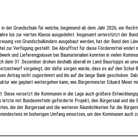
in der Grundschule für welche, beginnend ab dem Jahr 2026, ein Recht
Jahre bis zur vierten Klasse ausgedehnt. Insgesamt unterstützt der Bund
etreuung von Grundschulkindern ausgebaut werden, hat der Bund den Lä
tel zur Verfügung gestellt. Die Abruffrist für diese Fördermittel endet 
erk und Lieferengpässen bei Baumaterialien konnten in vielen Kommun
ch dem 31. Dezember drohen deshalb überall im Land Baustopps an unse
esetzentwurf vorgelegt, der dafür sorgen würde, dass es auf den Schul
en Antrag nicht zugestimmt und ihn auf die lange Bank geschoben. Dabe
ruktur wie geplant weitergehen kann, wie Bürgermeister Eduard Meier m
t. Diese versetzt die Kommunen in die Lage auch größere Entwicklung
 letzte mit Bundesmitteln geförderte Projekt, den Bürgersaal und die B
ten, die der Bürgersaal und die weiteren Räumlichkeiten für die Bürger
g mindestens im bisherigen Umfang einsetzen, um den Kommunen auch zu